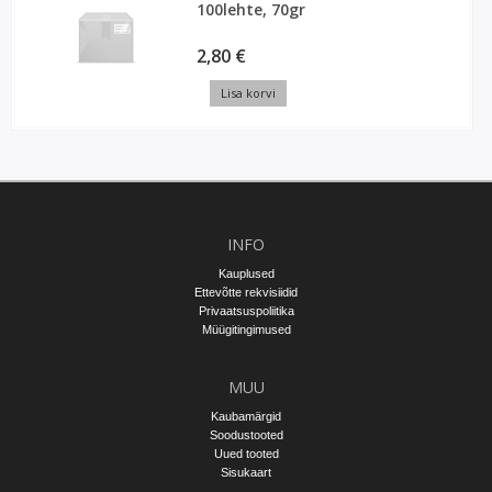
100lehte, 70gr
2,80 €
Lisa korvi
INFO
Kauplused
Ettevõtte rekvisiidid
Privaatsuspoliitika
Müügitingimused
MUU
Kaubamärgid
Soodustooted
Uued tooted
Sisukaart