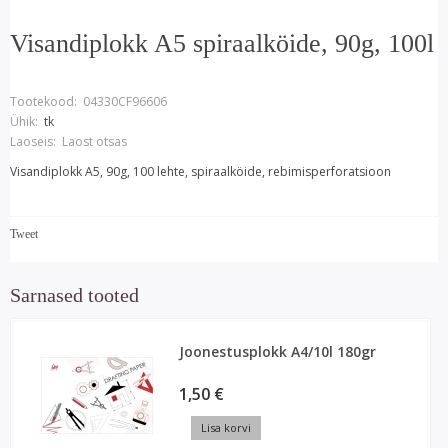
Visandiplokk A5 spiraalköide, 90g, 100l
Tootekood:
04330CF96606
Ühik:
tk
Laoseis:
Laost otsas
Visandiplokk A5, 90g, 100 lehte, spiraalköide, rebimisperforatsioon
Tweet
Sarnased tooted
Joonestusplokk A4/10l 180gr
1,50 €
Lisa korvi