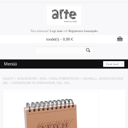
Tere tulemast!
Logi sisse
või
Registreeru kasutajaks
toode(t) -
0,00
€
Menüü
Eesti keel
ESILEHT
»
KOOL/KONTOR
»
KOOL
»
KOOLI PABERITOOTED
»
AKVARELLI-, JOONISTUSPLOKID
JMS.
»
VISANDIPLOKK A5 SPIRAALKÖIDE, 90G, 100L