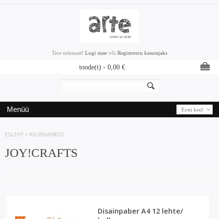
Tere tulemast!
Logi sisse
või
Registreeru kasutajaks
toode(t) -
0,00
€
Menüü
Eesti keel
ESILEHT
»
KAUBAMÄRGID
JOY!CRAFTS
Disainpaber A4 12 lehte/