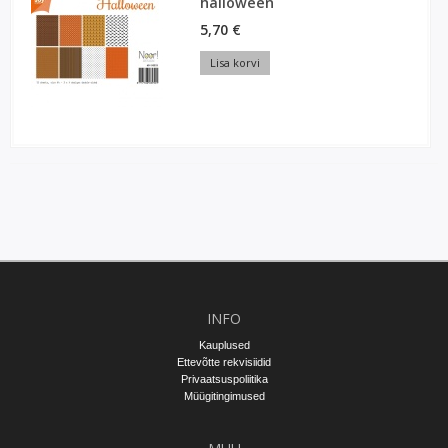
halloween
5,70 €
Lisa korvi
INFO
Kauplused
Ettevõtte rekvisiidid
Privaatsuspoliitika
Müügitingimused