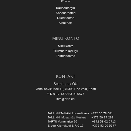
MUU
Kaubamärgid
Soodustooted
Uued tooted
Sisukaart
MINU KONTO
Minu konto
Tellimuste ajalugu
Tellitud tooted
KONTAKT
Scanimpex OÜ
Vana-Aaviku tee 11, 75305
Rae vald
, Eesti
E-R 9-17 +372 53 09 5577
info@arte.ee
TALLINN Telliskivi Loomelinnak  +372 50 78 081
TALLINN  Mustamäe Keskus      +372 50 77 298
TARTU Vanemuise 26                 +372 53 02 5713
E-poe Klienditugi E-R 9-17          +372 53 09 5577