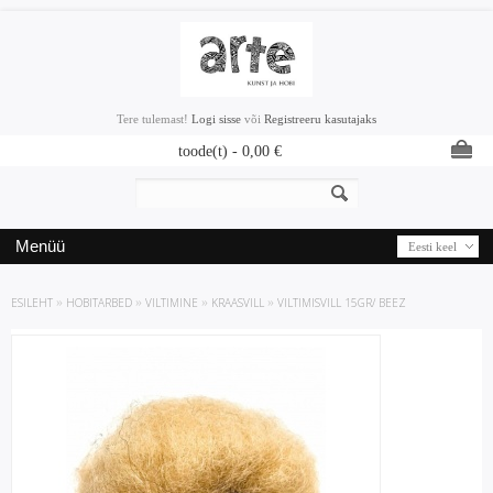
Tere tulemast!
Logi sisse
või
Registreeru kasutajaks
toode(t) -
0,00
€
Menüü
Eesti keel
ESILEHT
»
HOBITARBED
»
VILTIMINE
»
KRAASVILL
»
VILTIMISVILL 15GR/ BEEZ