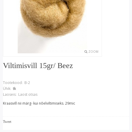
ZOOM
Viltimisvill 15gr/ Beez
Tootekood:
B-2
Ühik:
tk
Laoseis:
Laost otsas
Kraasvill nii märg- kui nõelviltimiseks. 29mic
Tweet