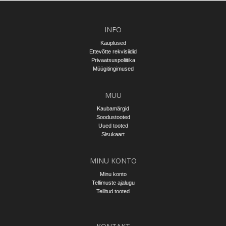
INFO
Kauplused
Ettevõtte rekvisiidid
Privaatsuspoliitika
Müügitingimused
MUU
Kaubamärgid
Soodustooted
Uued tooted
Sisukaart
MINU KONTO
Minu konto
Tellimuste ajalugu
Tellitud tooted