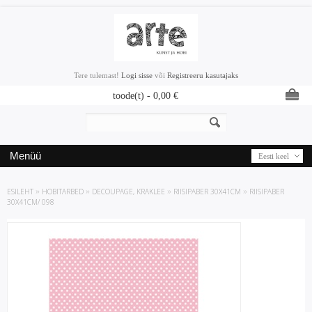
Tere tulemast!
Logi sisse
või
Registreeru kasutajaks
toode(t) -
0,00
€
Menüü
Eesti keel
ESILEHT
»
HOBITARBED
»
DECOUPAGE, KRAKLEE
»
RIISIPABER 30X41CM
»
RIISIPABER
30X41CM/ 098