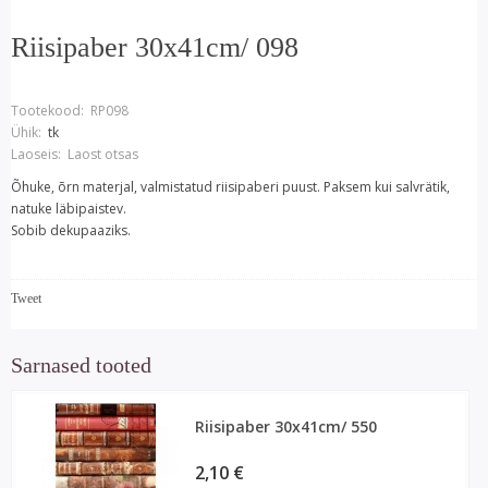
Riisipaber 30x41cm/ 098
Tootekood:
RP098
Ühik:
tk
Laoseis:
Laost otsas
Õhuke, õrn materjal, valmistatud riisipaberi puust. Paksem kui salvrätik,
natuke läbipaistev.
Sobib dekupaaziks.
Tweet
Sarnased tooted
Riisipaber 30x41cm/ 550
2,10 €