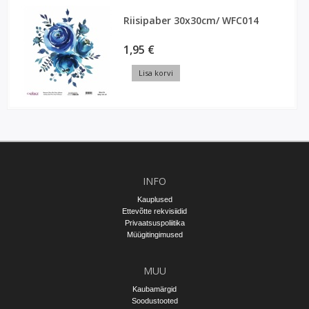
Riisipaber 30x30cm/ WFC014
1,95 €
Lisa korvi
INFO
Kauplused
Ettevõtte rekvisiidid
Privaatsuspoliitika
Müügitingimused
MUU
Kaubamärgid
Soodustooted