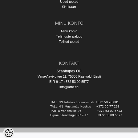
Uued tooted
Sisukaart
MINU KONTO
Minu konto
Tellimuste ajalugu
Tellitud tooted
KONTAKT
Scanimpex OÜ
Vana-Aaviku tee 11, 75305
Rae vald
, Eesti
E-R 9-17 +372 53 09 5577
info@arte.ee
TALLINN Telliskivi Loomelinnak  +372 50 78 081
TALLINN  Mustamäe Keskus      +372 50 77 298
TARTU Vanemuise 26                 +372 53 02 5713
E-poe Klienditugi E-R 9-17          +372 53 09 5577