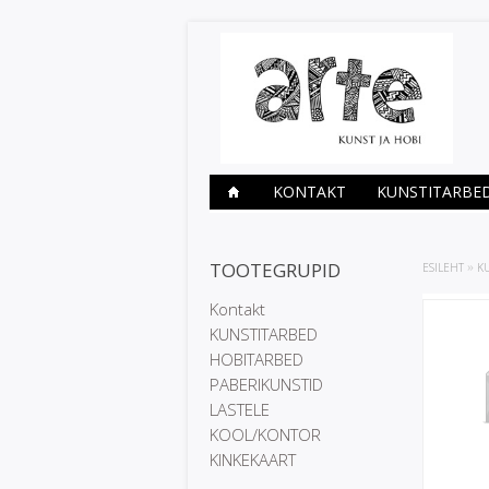
KONTAKT
KUNSTITARBE
TOOTEGRUPID
ESILEHT
»
K
Kontakt
KUNSTITARBED
HOBITARBED
PABERIKUNSTID
LASTELE
KOOL/KONTOR
KINKEKAART