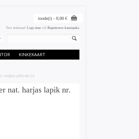
toode(t) -
0,00
€
Tere tulemast!
Logi sisse
või
Registreeru kasutajaks
NTOR
KINKEKAART
T. HARJAS LAPIK NR. 04
r nat. harjas lapik nr.