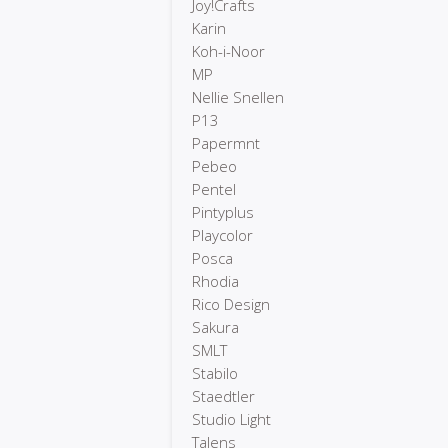
Joy!Crafts
Karin
Koh-i-Noor
MP
Nellie Snellen
P13
Papermnt
Pebeo
Pentel
Pintyplus
Playcolor
Posca
Rhodia
Rico Design
Sakura
SMLT
Stabilo
Staedtler
Studio Light
Talens