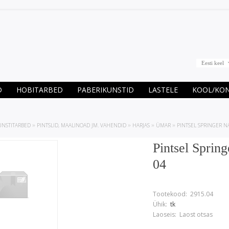
Eesti keel
D
HOBITARBED
PABERIKUNSTID
LASTELE
KOOL/KO
UNSTITARBED
»
PINTSLID, MAALINOAD JM. VAHENDID
»
HARJAS
»
ÜMAR
»
PINTSEL SPRINGER NA
Pintsel Springe
04
Tootekood:
2915.04
Ühik:
tk
Laoseis:
Laost otsas