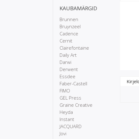
KAUBAMÄRGID
Brunnen
Bruynzeel
Cadence
Cernit
Clairefontaine
Daily Art
Darwi
Derwent
Essdee
Kirjel
Faber-Castell
FIMO
GEL Press
Graine Creative
Heyda
Instant
JACQUARD
Jovi