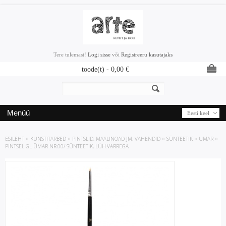
Tere tulemast!
Logi sisse
või
Registreeru kasutajaks
toode(t) -
0,00
€
Menüü
Eesti keel
ESILEHT
»
KUNSTITARBED
»
PINTSLID, MAALINOAD JM. VAHENDID
»
SÜNTEETIK
»
ÜMAR
»
PINTSEL GL ÜMAR NR.00/ SÜNTEETIK, LÜH.VARREGA