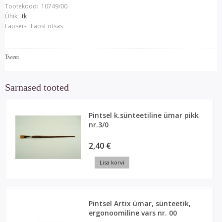
Tootekood:
10749/00
Ühik:
tk
Laoseis:
Laost otsas
Tweet
Sarnased tooted
Pintsel k.sünteetiline ümar pikk
nr.3/0
2,40 €
Lisa korvi
Pintsel Artix ümar, sünteetik,
ergonoomiline vars nr. 00