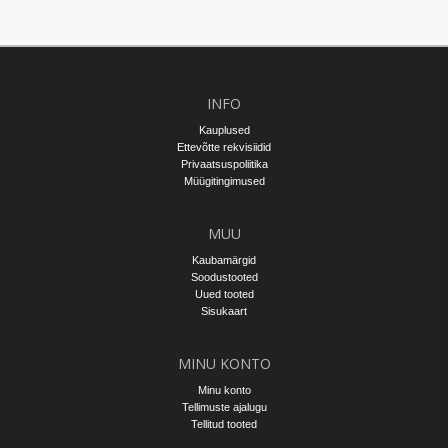
INFO
Kauplused
Ettevõtte rekvisiidid
Privaatsuspoliitika
Müügitingimused
MUU
Kaubamärgid
Soodustooted
Uued tooted
Sisukaart
MINU KONTO
Minu konto
Tellimuste ajalugu
Tellitud tooted