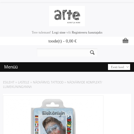
Tere tulemast!
Logi sisse
või
Registreeru kasutajaks
toode(t) -
0,00
€
Menüü
Eesti keel
ESILEHT
»
LASTELE
»
NÄOVÄRVID, TATTOOD
»
NÄOVÄRVIDE KOMPLEKT/
LUMEKUNINGANNA