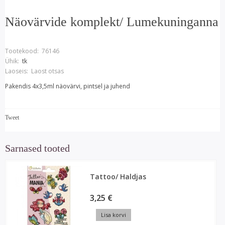
Näovärvide komplekt/ Lumekuninganna
Tootekood:
76146
Ühik:
tk
Laoseis:
Laost otsas
Pakendis 4x3,5ml näovärvi, pintsel ja juhend
Tweet
Sarnased tooted
Tattoo/ Haldjas
3,25 €
Lisa korvi