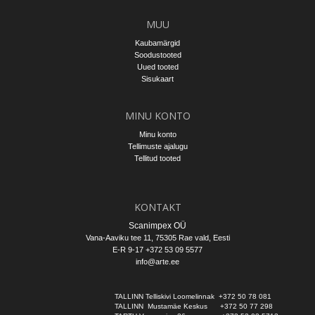
MUU
Kaubamärgid
Soodustooted
Uued tooted
Sisukaart
MINU KONTO
Minu konto
Tellimuste ajalugu
Tellitud tooted
KONTAKT
Scanimpex OÜ
Vana-Aaviku tee 11, 75305
Rae vald
, Eesti
E-R 9-17 +372 53 09 5577
info@arte.ee
TALLINN Telliskivi Loomelinnak  +372 50 78 081
TALLINN  Mustamäe Keskus      +372 50 77 298