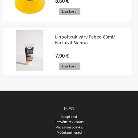
8,60 €
Lisa korvi
Linooltrükivärv Pebeo 80ml/
Natural Sienna
7,90 €
Lisa korvi
INFO
Kauplused
Ettevõtte rekvisiidid
Privaatsuspoliitika
Müügitingimused