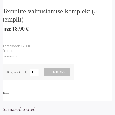
Templite valmistamise komplekt (5
templit)
18,90 €
Hind:
Tootekood:
L2SCK
Ühik:
kmpl
Laoseis:
4
Kogus (kmpl):
Tweet
Sarnased tooted