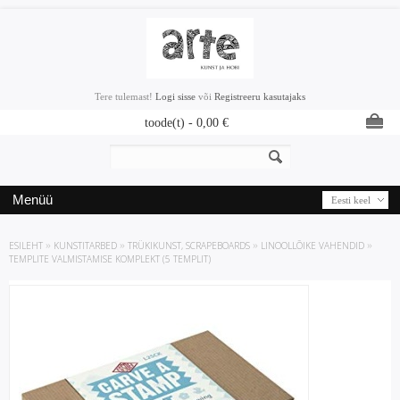
Tere tulemast!
Logi sisse
või
Registreeru kasutajaks
toode(t) -
0,00
€
Menüü
Eesti keel
ESILEHT
»
KUNSTITARBED
»
TRÜKIKUNST, SCRAPEBOARDS
»
LINOOLLÕIKE VAHENDID
»
TEMPLITE VALMISTAMISE KOMPLEKT (5 TEMPLIT)