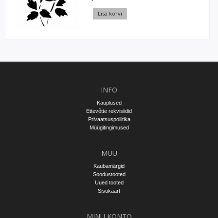
Lisa korvi
INFO
Kauplused
Ettevõtte rekvisiidid
Privaatsuspoliitika
Müügitingimused
MUU
Kaubamärgid
Soodustooted
Uued tooted
Sisukaart
MINU KONTO