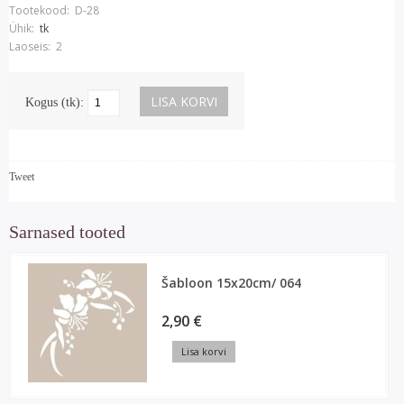
Tootekood:
D-28
Ühik:
tk
Laoseis:
2
Kogus (tk):
Tweet
Sarnased tooted
Šabloon 15x20cm/ 064
2,90 €
Lisa korvi