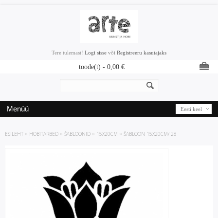
Tere tulemast!
Logi sisse
või
Registreeru kasutajaks
toode(t) -
0,00
€
Menüü
Eesti keel
ESILEHT
»
HOBITARBED
»
ŠABLOONID
»
15X20CM
»
ŠABLOON 15X20CM/ 28