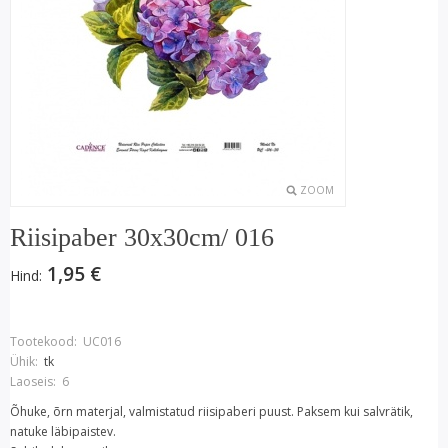
ZOOM
Riisipaber 30x30cm/ 016
1,95 €
Hind:
Tootekood:
UC016
Ühik:
tk
Laoseis:
6
Õhuke, õrn materjal, valmistatud riisipaberi puust. Paksem kui salvrätik,
natuke läbipaistev.