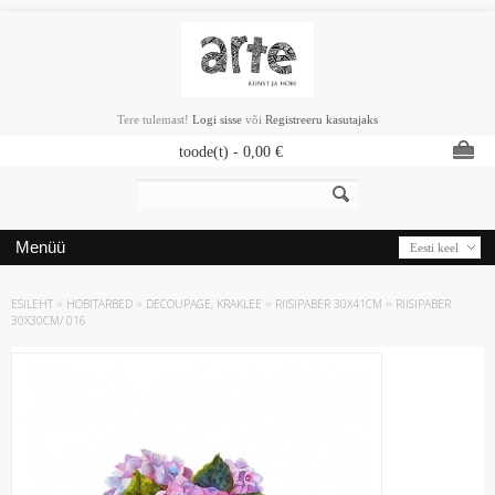
Tere tulemast!
Logi sisse
või
Registreeru kasutajaks
toode(t) -
0,00
€
Menüü
Eesti keel
ESILEHT
»
HOBITARBED
»
DECOUPAGE, KRAKLEE
»
RIISIPABER 30X41CM
»
RIISIPABER
30X30CM/ 016