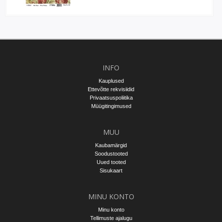
INFO
Kauplused
Ettevõtte rekvisiidid
Privaatsuspoliitika
Müügitingimused
MUU
Kaubamärgid
Soodustooted
Uued tooted
Sisukaart
MINU KONTO
Minu konto
Tellimuste ajalugu