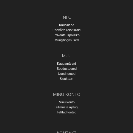
INFO
Kauplused
Ettevõtte rekvisiidid
Privaatsuspoliitika
Müügitingimused
MUU
Kaubamärgid
Soodustooted
Uued tooted
Sisukaart
MINU KONTO
Minu konto
Tellimuste ajalugu
Tellitud tooted
KONTAKT