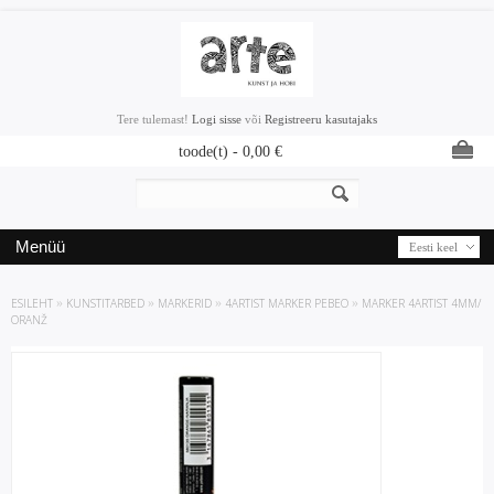
Tere tulemast!
Logi sisse
või
Registreeru kasutajaks
toode(t) -
0,00
€
Menüü
Eesti keel
ESILEHT
»
KUNSTITARBED
»
MARKERID
»
4ARTIST MARKER PEBEO
»
MARKER 4ARTIST 4MM/
ORANŽ