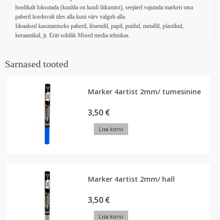
hoolikalt loksutada (kuulda on kuuli liikumist), seejärel vajutada markeri otsa
paberil korduvalt üles alla kuni värv valgub alla.
Ideaalsed kasutamiseks paberil, lõuendil, papil, puidul, metallil, plastikul,
keraamikal, jt. Eriti sobilik Mixed media tehnikas.
Sarnased tooted
Marker 4artist 2mm/ tumesinine
3,50 €
Lisa korvi
Marker 4artist 2mm/ hall
3,50 €
Lisa korvi