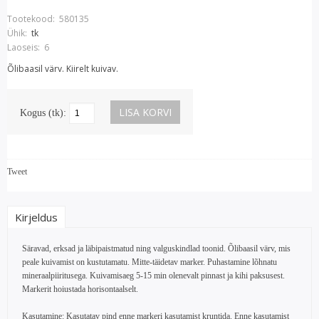
Tootekood:
580135
Ühik:
tk
Laoseis:
6
Õlibaasil värv. Kiirelt kuivav.
Kogus (tk):
Tweet
Kirjeldus
Säravad, erksad ja läbipaistmatud ning valguskindlad toonid. Õlibaasil värv, mis
peale kuivamist on kustutamatu. Mitte-täidetav marker. Puhastamine lõhnatu
mineraalpiiritusega. Kuivamisaeg 5-15 min olenevalt pinnast ja kihi paksusest.
Markerit hoiustada horisontaalselt.
Kasutamine: Kasutatav pind enne markeri kasutamist kruntida. Enne kasutamist