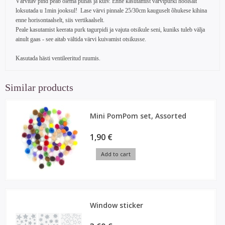
Värvitav pind peab olema puhas ja kuiv. Enne kasutamist värvipurki hoolsalt
loksutada u 1min jooksul! Lase värvi pinnale 25/30cm kauguselt õhukese kihina
enne horisontaalselt, siis vertikaalselt.
Peale kasutamist keerata purk tagurpidi ja vajuta otsikule seni, kuniks tuleb välja
ainult gaas - see aitab vältida värvi kuivamist otsikusse.
Kasutada hästi ventileeritud ruumis.
Similar products
Mini PomPom set, Assorted
1,90 €
Add to cart
Window sticker