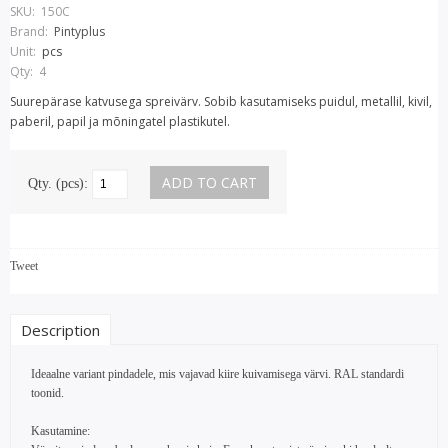
SKU:
150C
Brand:
Pintyplus
Unit:
pcs
Qty:
4
Suurepärase katvusega spreivärv. Sobib kasutamiseks puidul, metallil, kivil,
paberil, papil ja mõningatel plastikutel.
Qty. (pcs):
Tweet
Description
Ideaalne variant pindadele, mis vajavad kiire kuivamisega värvi. RAL standardi
toonid.
Kasutamine: