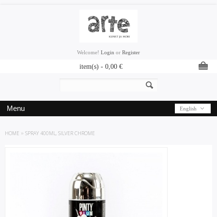
Welcome!
Login
or
Register
item(s) -
0,00
€
Menu
English
HOME
»
SPRAY 400ML, SILVER CHROME